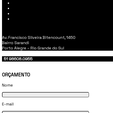
Av. Francisco Silveira Bitencount, 1450
Bairro Sarandi
Porto Alegre – Rio Grande do Sul
51 98608.0955
51 3383.0081
ORÇAMENTO
Nome
E-mail