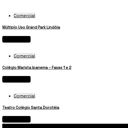
Comercial
Múltiplo Uso Grand Park Lindóia
View project
Comercial
Colégio Marista Ipanema – Fases 1 e 2
View project
Comercial
Teatro Colégio Santa Dorotéia
View project